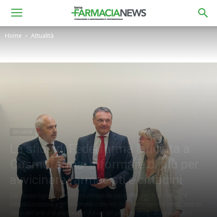
Home
Attualità
Attualità
La sfida di Federfarma lanciata a
Cosmofarma: informare di più per
avvicinare farmacisti e cittadini
Dal nuovo logo al portale multimediale passando per le iniziative di
sensibilizzazione e gli strumenti concreti: la Federazione ha analizzato lo
stato dell'arte e le prospettive future del proprio modo di comunicarsi.