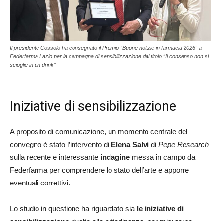
Il presidente Cossolo ha consegnato il Premio “Buone notizie in farmacia 2026” a
Federfarma Lazio per la campagna di sensibilizzazione dal titolo “Il consenso non si
scioglie in un drink”
Iniziative di sensibilizzazione
A proposito di comunicazione, un momento centrale del
convegno è stato l’intervento di
Elena Salvi
di
Pepe Research
sulla recente e interessante
indagine
messa in campo da
Federfarma per comprendere lo stato dell’arte e apporre
eventuali correttivi.
Lo studio in questione ha riguardato sia
le iniziative di