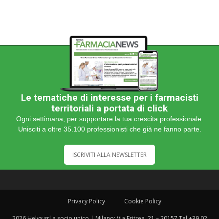
Le tematiche di interesse per i farmacisti
territoriali a portata di click
Ogni settimana, per supportare la tua crescita professionale.
Unisciti a oltre 35.100 professionisti che già ne fanno parte.
ISCRIVITI ALLA NEWSLETTER
Privacy Policy
Cookie Policy
2026 Helyx srl a socio unico | Milano: Via Eritrea, 21 – 20157 Tel +39 02