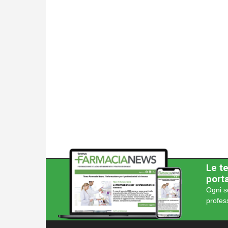
Le te
porta
Ogni s
profes