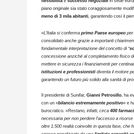
flessibilità
e
successo negoziale
in sede euro
piano originale sia stato coraggiosamente modific
meno di 3 mila abitanti
, garantendo così il pi
«L’Italia si conferma
primo Paese europeo
per
consolidato anche grazie a importanti chiarimenti
fondamentale interpretazione del concetto di “
so
concessione anziché al completamento fisico dei
mettere in sicurezza i finanziamenti per centinai
istituzioni e professionisti
diventa il motore pe
garantendo un futuro più solido alla sanità di pr
Il presidente di Sunifar,
Gianni Petrosillo
, ha e
con un
«
bilancio estremamente positivo
»
e ha
burocratico.
«Restano, infatti, circa
400 farmac
necessaria per non perdere l’accesso a risorse f
oltre 1.500 realtà coinvolte in questa fase, che ha
spesso penalizzate da una
limitata capacità 