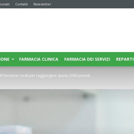
bonati
Contatti
Newsletter
IONE
FARMACIA CLINICA
FARMACIA DEI SERVIZI
REPARTI
 farmacie rurali per raggiungere quota 2000 presidi...