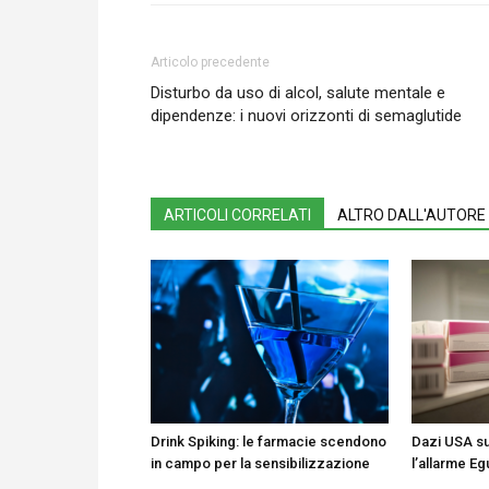
Articolo precedente
Disturbo da uso di alcol, salute mentale e
dipendenze: i nuovi orizzonti di semaglutide
ARTICOLI CORRELATI
ALTRO DALL'AUTORE
Drink Spiking: le farmacie scendono
Dazi USA su
in campo per la sensibilizzazione
l’allarme Eg