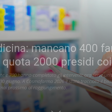
icina: mancano 400 far
 quota 2000 presidi coi
iate e 700 hanno completato gli interventi: ora serve u
l 30 giugno. A Cosmofarma 2026 è stato tracciato il bi
ormai prossimo al raggiungimento.