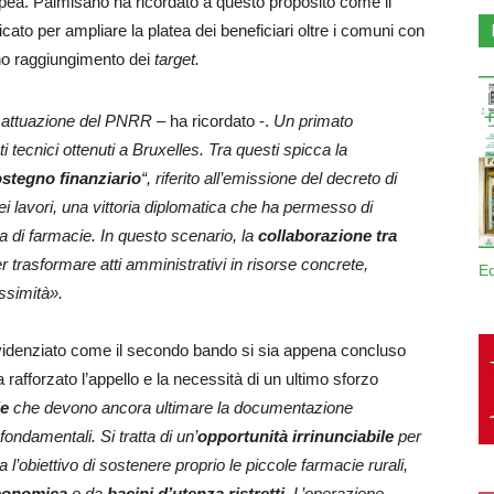
pea. Palmisano ha ricordato a questo proposito come il
ato per ampliare la platea dei beneficiari oltre i comuni con
eno raggiungimento dei
target.
 attuazione del PNRR
– ha ricordato -.
Un primato
 tecnici ottenuti a Bruxelles. Tra questi spicca la
stegno finanziario
“, riferito all’emissione del decreto di
 lavori, una vittoria diplomatica che ha permesso di
a di farmacie. In questo scenario, la
collaborazione tra
r trasformare atti amministrativi in risorse concrete,
E
ossimità».
videnziato come il secondo bando si sia appena concluso
 rafforzato l’appello e la necessità di un ultimo sforzo
ie
che devono ancora ultimare la documentazione
ondamentali. Si tratta di un’
opportunità irrinunciabile
per
 l’obiettivo di sostenere proprio le piccole farmacie rurali,
economica
o da
bacini d’utenza ristretti
. L’operazione