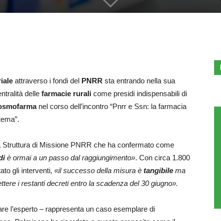
riale
attraverso i fondi del
PNRR
sta entrando nella sua
ntralità delle
farmacie rurali
come presidi indispensabili di
osmofarma
nel corso dell’incontro “Pnrr e Ssn: la farmacia
stema”.
a Struttura di Missione PNRR che ha confermato come
di
è ormai a un passo dal raggiungimento»
. Con circa 1.800
to gli interventi,
«il successo della misura è
tangibile
ma
ere i restanti decreti entro la scadenza del 30 giugno».
tare l’esperto – rappresenta un caso esemplare di