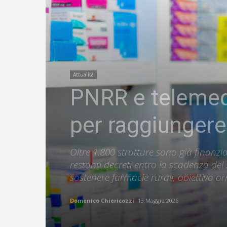
Attualità
PNRR e telemed
per raggiungere
Oltre 1.800 strutture sono già finanz
restanti decreti entro la scadenza de
sostenere farmacie rurali, obiettivo 
Domenico Chiericozzi
13 Maggio 2026