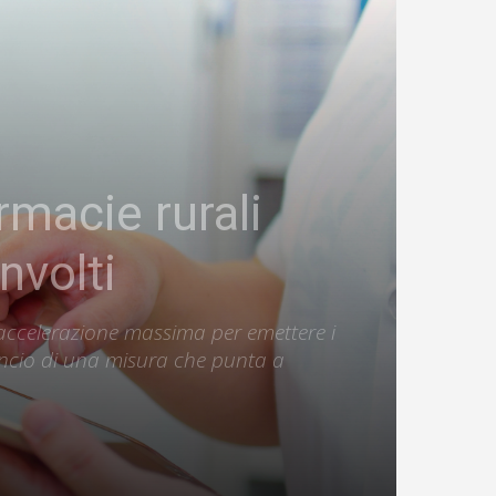
macie rurali
nvolti
n'accelerazione massima per emettere i
lancio di una misura che punta a