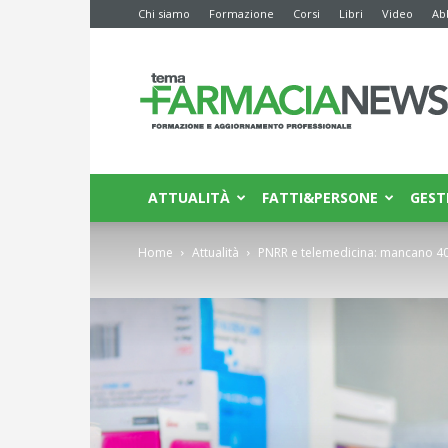
Chi siamo
Formazione
Corsi
Libri
Video
Ab
Farmacia
News
ATTUALITÀ
FATTI&PERSONE
GEST
Home
Attualità
PNRR e telemedicina: mancano 400