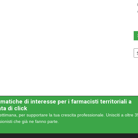
Sc
u
ca
matiche di interesse per i farmacisti territoriali a
ta di click
ettimana, per supportare la tua crescita professionale. Unisciti a oltre 
sionisti che già ne fanno parte.