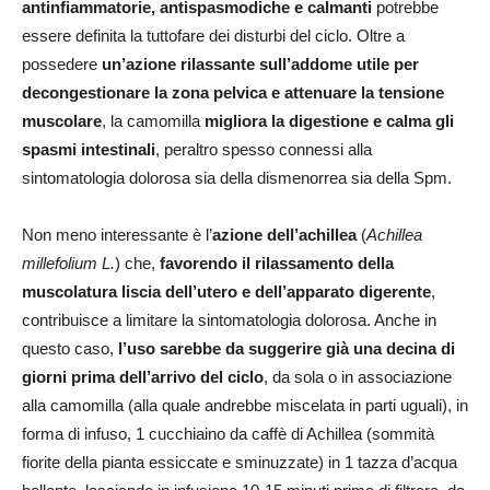
antinfiammatorie, antispasmodiche e calmanti
potrebbe
essere definita la tuttofare dei disturbi del ciclo. Oltre a
possedere
un’azione rilassante sull’addome utile per
decongestionare la zona pelvica e attenuare la tensione
muscolare
, la camomilla
migliora la digestione e calma gli
spasmi intestinali
, peraltro spesso connessi alla
sintomatologia dolorosa sia della dismenorrea sia della Spm.
Non meno interessante è l’
azione dell’achillea
(
Achillea
millefolium L.
) che,
favorendo il rilassamento della
muscolatura liscia dell’utero e dell’apparato digerente
,
contribuisce a limitare la sintomatologia dolorosa. Anche in
questo caso,
l’uso sarebbe da suggerire già una decina di
giorni prima dell’arrivo del ciclo
, da sola o in associazione
alla camomilla (alla quale andrebbe miscelata in parti uguali), in
forma di infuso, 1 cucchiaino da caffè di Achillea (sommità
fiorite della pianta essiccate e sminuzzate) in 1 tazza d’acqua