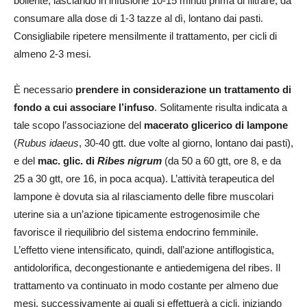
bollente, lasciando in infusione 10-15 minuti prima di filtrare, da
consumare alla dose di 1-3 tazze al dì, lontano dai pasti.
Consigliabile ripetere mensilmente il trattamento, per cicli di
almeno 2-3 mesi.
È necessario
prendere in considerazione un trattamento di
fondo a cui associare l’infuso
. Solitamente risulta indicata a
tale scopo l’associazione del
macerato glicerico di lampone
(
Rubus idaeus
, 30-40 gtt. due volte al giorno, lontano dai pasti),
e del
mac. glic. di
Ribes nigrum
(da 50 a 60 gtt, ore 8, e da
25 a 30 gtt, ore 16, in poca acqua). L’attività terapeutica del
lampone è dovuta sia al rilasciamento delle fibre muscolari
uterine sia a un’azione tipicamente estrogenosimile che
favorisce il riequilibrio del sistema endocrino femminile.
L’effetto viene intensificato, quindi, dall’azione antiflogistica,
antidolorifica, decongestionante e antiedemigena del ribes. Il
trattamento va continuato in modo costante per almeno due
mesi, successivamente ai quali si effettuerà a cicli, iniziando