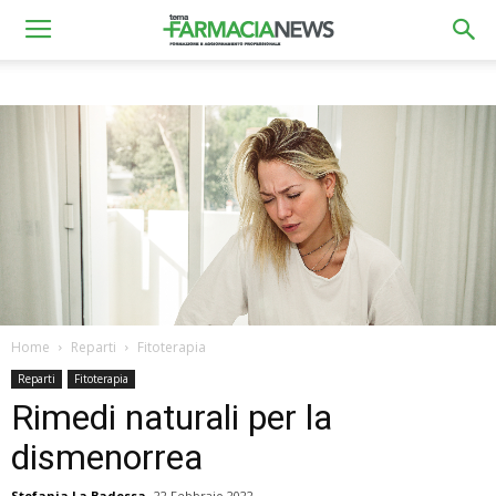
Home
Reparti
Fitoterapia
Reparti
Fitoterapia
Rimedi naturali per la
dismenorrea
Stefania La Badessa
22 Febbraio 2022