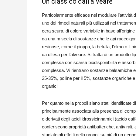
Un classico dall’alveare
Particolarmente efficace nel modulare l’attività 
uno dei rimedi naturali più utilizzati nel trattame
cera scura, di colore variabile in base all’origine
da una miscela di sostanze che le api raccolgo
resinose, come il pioppo, la betulla, l’olmo o il 
da difesa per l’alveare. Si tratta di un prodotto 
complessa con scarsa biodisponibilità e assorb
complessa. Vi rientrano sostanze balsamiche e r
25-35%, polline per il 5%, sostanze organiche e a
organici.
Per quanto nella propoli siano stati identificate 
principalmente associata alla presenza di compos
e derivati degli acidi idrossicinnamici (acido ca
conferiscono proprietà antibatteriche, antivirali
studiato gli effetti della propoli su più di un ce