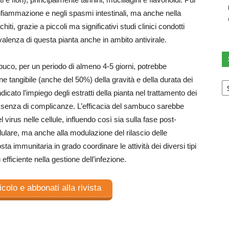
nfiammazione e negli spasmi intestinali, ma anche nella
chiti, grazie a piccoli ma significativi studi clinici condotti
 valenza di questa pianta anche in ambito antivirale.
mbuco, per un periodo di almeno 4-5 giorni, potrebbe
Sc
one tangibile (anche del 50%) della gravità e della durata dei
u
dicato l’impiego degli estratti della pianta nel trattamento dei
ca
 assenza di complicanze. L’efficacia del sambuco sarebbe
l virus nelle cellule, influendo così sia sulla fase post-
ellulare, ma anche alla modulazione del rilascio delle
sta immunitaria in grado coordinare le attività dei diversi tipi
efficiente nella gestione dell’infezione.
ticolo e abbonati alla rivista