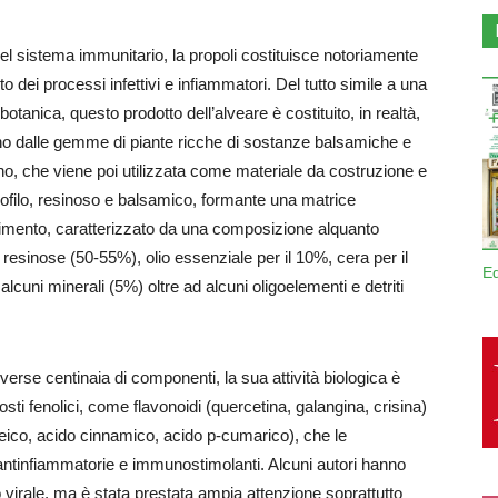
del sistema immunitario, la propoli costituisce notoriamente
nto dei processi infettivi e infiammatori. Del tutto simile a una
 botanica, questo prodotto dell’alveare è costituito, in realtà,
no dalle gemme di piante ricche di sostanze balsamiche e
pino, che viene poi utilizzata come materiale da costruzione e
lipofilo, resinoso e balsamico, formante una matrice
imento, caratterizzato da una composizione alquanto
esinose (50-55%), olio essenziale per il 10%, cera per il
E
lcuni minerali (5%) oltre ad alcuni oligoelementi e detriti
diverse centinaia di componenti, la sua attività biologica è
ti fenolici, come flavonoidi (quercetina, galangina, crisina)
ffeico, acido cinnamico, acido p-cumarico), che le
, antinfiammatorie e immunostimolanti. Alcuni autori hanno
ppo virale, ma è stata prestata ampia attenzione soprattutto