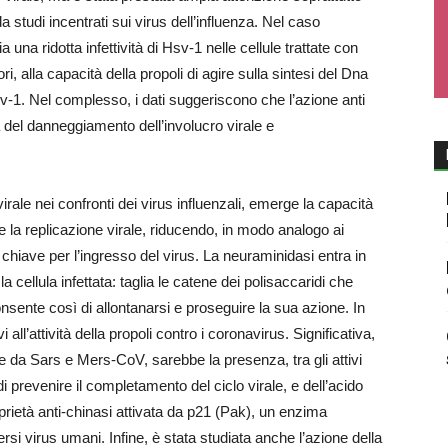
a studi incentrati sui virus dell’influenza. Nel caso
una ridotta infettività di Hsv-1 nelle cellule trattate con
i, alla capacità della propoli di agire sulla sintesi del Dna
sv-1. Nel complesso, i dati suggeriscono che l’azione anti
a del danneggiamento dell’involucro virale e
ivirale nei confronti dei virus influenzali, emerge la capacità
e la replicazione virale, riducendo, in modo analogo ai
a chiave per l’ingresso del virus. La neuraminidasi entra in
cellula infettata: taglia le catene dei polisaccaridi che
 consente così di allontanarsi e proseguire la sua azione. In
all’attività della propoli contro i coronavirus. Significativa,
one da Sars e Mers-CoV, sarebbe la presenza, tra gli attivi
i prevenire il completamento del ciclo virale, e dell’acido
prietà anti-chinasi attivata da p21 (Pak), un enzima
ersi virus umani. Infine, è stata studiata anche l’azione della