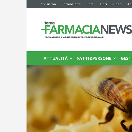
Chi siamo
Formazione
Corsi
Libri
Video
Ab
Farmacia
News
ATTUALITÀ
FATTI&PERSONE
GEST