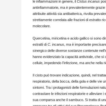
le infiammazioni in genere, il
Cistus incanus
poss
antinfiammatorie, ma è prevalentemente grazie a
attribuite attività sia antibatterica, rivolta preva
strettamente correlata alle frazioni di estratto ri
molecolare.
Quercetina, miricetina e acido gallico si sono dim
estratti di
C. incanus
, ma è importante precisare 
sinergico delle diverse sostanze contenute nell’es
hanno evidenziato la capacità antivirale, che si c
cellule, impedendo l’infezione, ma anche nella rid
Il cisto può trovare indicazione, quindi, nel tratta
respiratorio, della bocca, della gola e delle vie u
sintomi. Tra i protagonisti delle formulazioni na
contrastare le infezioni respiratorie e alleviare i 
sua comparsa anche il sambuco. Si tratta di una
annovera tra gli attivi del suo fitocomplesso (frutt