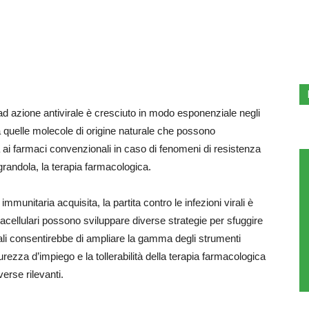
 ad azione antivirale è cresciuto in modo esponenziale negli
ta a quelle molecole di origine naturale che possono
 ai farmaci convenzionali in caso di fenomeni di resistenza
randola, la terapia farmacologica.
munitaria acquisita, la partita contro le infezioni virali è
racellulari possono sviluppare diverse strategie per sfuggire
urali consentirebbe di ampliare la gamma degli strumenti
rezza d’impiego e la tollerabilità della terapia farmacologica
erse rilevanti.