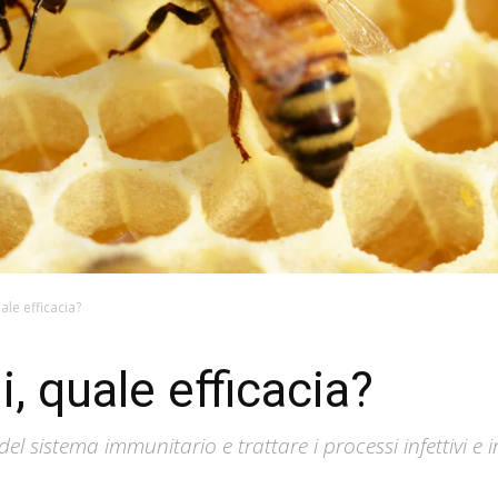
uale efficacia?
li, quale efficacia?
à del sistema immunitario e trattare i processi infettiv