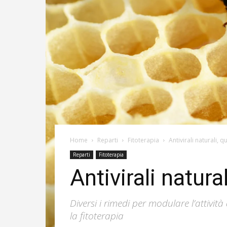
Home
Reparti
Fitoterapia
Antivirali naturali, q
Reparti
Fitoterapia
Antivirali natura
Diversi i rimedi per modulare l’attivit
la fitoterapia