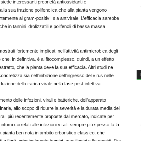
iede interessanti proprietà antiossidanti e
lla sua frazione polifenolica che alla pianta vengono
lentemente ai gram-positivi, sia antivirale. L’efficacia sarebbe
cche in tannini idrolizzatili e polifenoli di bassa massa
ostrati fortemente implicati nell’attività antimicrobica degli
che, in definitiva, è al fitocomplesso, quindi, a un effetto
tratto, che la pianta deve la sua efficacia. Altri studi ne
oncretizza sia nell’inibizione dell’ingresso del virus nelle
uzione della carica virale nella fase post-infettiva.
mento delle infezioni, virali e batteriche, dell’apparato
rinarie, allo scopo di ridurre la severità e la durata media dei
turali più recentemente proposte dal mercato, indicate per
sintomi correlati alle infezioni virali, sempre più spesso fa la
 pianta ben nota in ambito erboristico classico, che
i e fiori), principalmente tannini, mucillagini e flavonoidi. Pur