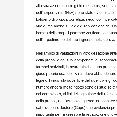
alla sua azione contro gli herpes virus, seguita d
dell’herpes virus (Hsv) sono state evidenziate sia 
balsamo di propoli, correlata, secondo i ricercator
virale, ma anche sul ciclo di replicazione dell’H
herpes della propoli potrebbe verificarsi a caus
dell’impedimento del suo ingresso nella cellula.
Nell’ambito di valutazioni in vitro dell’azione ant
della propoli e dei suoi componenti di sopprimer
farmaci antivirali, la neuraminidasi, una protein
gioco proprio quando il virus deve abbandonare la 
legano il virus alla superficie della cellula e gli
numero ancora molto ridotto sono gli studi relativi 
nel complesso, ai fini della gestione dell’infezi
della propoli, del flavonoide quercetina, capace d
caffeico feniletilestere (Cape) che evidenzia pro
importante per l’ingresso e la replicazione di div