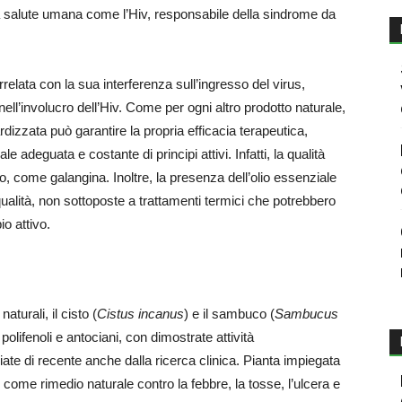
 la salute umana come l’Hiv, responsabile della sindrome da
rrelata con la sua interferenza sull’ingresso del virus,
ll’involucro dell’Hiv. Come per ogni altro prodotto naturale,
dizzata può garantire la propria efficacia terapeutica,
 adeguata e costante di principi attivi. Infatti, la qualità
sso, come galangina. Inoltre, la presenza dell’olio essenziale
qualità, non sottoposte a trattamenti termici che potrebbero
io attivo.
aturali, il cisto (
Cistus incanus
) e il sambuco (
Sambucus
polifenoli e antociani, con dimostrate attività
ziate di recente anche dalla ricerca clinica. Pianta impiegata
come rimedio naturale contro la febbre, la tosse, l’ulcera e