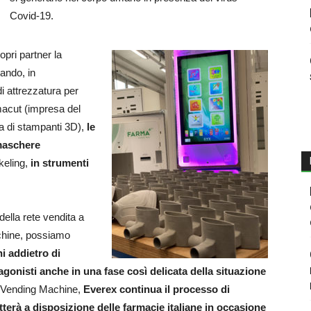
Covid-19.
opri partner la
ando, in
i attrezzatura per
acut (impresa del
 di stampanti 3D),
le
 maschere
keling,
in strumenti
della rete vendita a
chine, possiamo
ni addietro di
tagonisti anche in una fase così delicata della situazione
e Vending Machine,
Everex continua il processo di
terà a disposizione delle farmacie italiane in occasione