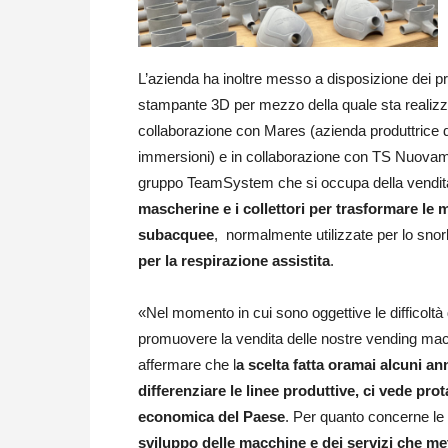
L’azienda ha inoltre messo a disposizione dei pr
stampante 3D per mezzo della quale sta realizz
collaborazione con Mares (azienda produttrice d
immersioni) e in collaborazione con TS Nuovam
gruppo TeamSystem che si occupa della vendita
mascherine e i collettori per trasformare le
subacquee
, normalmente utilizzate per lo snor
per la respirazione assistita
.
«Nel momento in cui sono oggettive le difficoltà 
promuovere la vendita delle nostre vending ma
affermare che l
a scelta fatta oramai alcuni an
differenziare le linee produttive, ci vede pro
economica del Paese
. Per quanto concerne l
sviluppo delle macchine e dei servizi che met