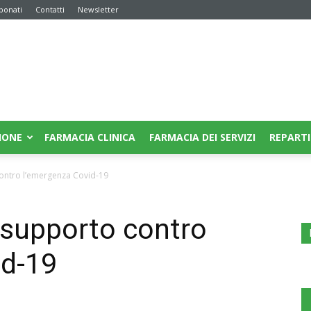
bonati
Contatti
Newsletter
IONE
FARMACIA CLINICA
FARMACIA DEI SERVIZI
REPARTI
ontro l’emergenza Covid-19
 supporto contro
id-19