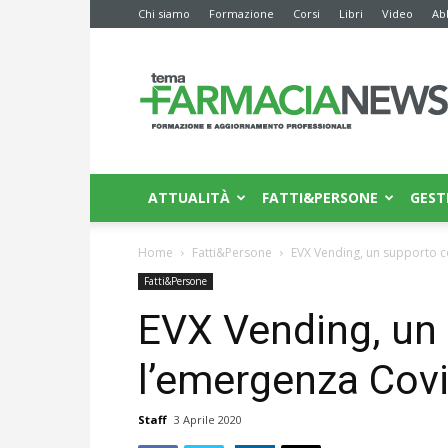
Chi siamo
Formazione
Corsi
Libri
Video
Ab
Farmacia
News
ATTUALITÀ
FATTI&PERSONE
GEST
Home
Fatti&Persone
EVX Vending, un supporto c
Fatti&Persone
EVX Vending, un
l’emergenza Cov
Staff
3 Aprile 2020