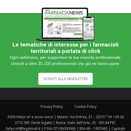
Le tematiche di interesse per i farmacisti
territoriali a portata di click
Ogni settimana, per supportare la tua crescita professionale.
Unisciti a oltre 35.100 professionisti che già ne fanno parte.
ISCRIVITI ALLA NEWSLETTER
Privacy Policy
Cookie Policy
2026 Helyx srl a socio unico | Milano: Via Eritrea, 21 – 20157 Tel +39 02
2772 991 (Sede legale) | Roma: Viale dell'Arte, 25 - 00144 PEC
helyx.srl@legalmail.it | P.IVA 07106000966 | REA MI - 1935962 | Capitale