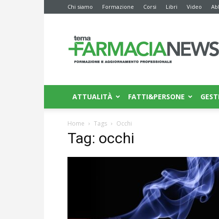
Chi siamo
Formazione
Corsi
Libri
Video
Ab
Farmacia
News
ATTUALITÀ
FATTI&PERSONE
GEST
Home
Tags
Occhi
Tag: occhi