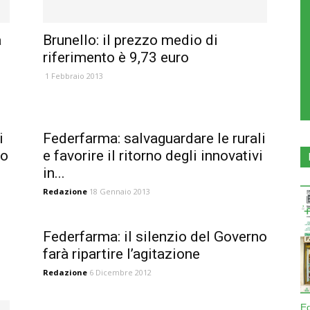
a
Brunello: il prezzo medio di
riferimento è 9,73 euro
1 Febbraio 2013
i
Federfarma: salvaguardare le rurali
zo
e favorire il ritorno degli innovativi
in...
Redazione
18 Gennaio 2013
Federfarma: il silenzio del Governo
farà ripartire l’agitazione
Redazione
6 Dicembre 2012
E