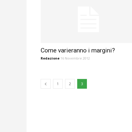
Come varieranno i margini?
Redazione
16 Novembre 2012
1
2
3