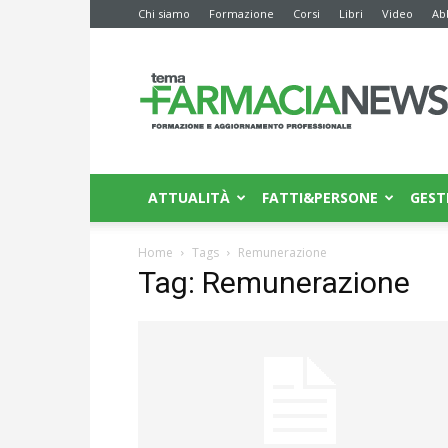
Chi siamo
Formazione
Corsi
Libri
Video
Ab
Farmacia
News
ATTUALITÀ
FATTI&PERSONE
GEST
Home
Tags
Remunerazione
Tag: Remunerazione