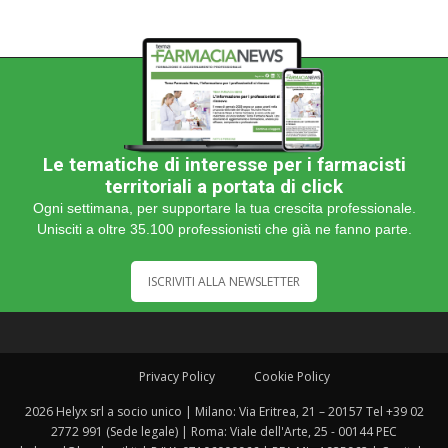
Le tematiche di interesse per i farmacisti
territoriali a portata di click
Ogni settimana, per supportare la tua crescita professionale.
Unisciti a oltre 35.100 professionisti che già ne fanno parte.
ISCRIVITI ALLA NEWSLETTER
Privacy Policy
Cookie Policy
2026 Helyx srl a socio unico | Milano: Via Eritrea, 21 – 20157 Tel +39 02
2772 991 (Sede legale) | Roma: Viale dell'Arte, 25 - 00144 PEC