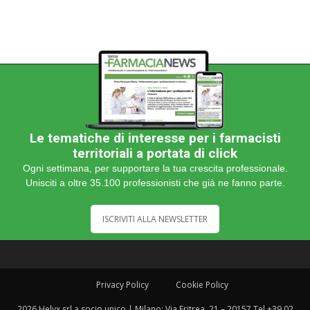
Le tematiche di interesse per i farmacisti
territoriali a portata di click
Ogni settimana, per supportare la tua crescita professionale.
Unisciti a oltre 35.100 professionisti che già ne fanno parte.
ISCRIVITI ALLA NEWSLETTER
Privacy Policy
Cookie Policy
2026 Helyx srl a socio unico | Milano: Via Eritrea, 21 – 20157 Tel +39 02