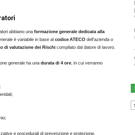
ratori
atori abbiano una
formazione generale dedicata alla
nerale è variabile in base al
codice ATECO
dell’azienda o
 di valutazione dei Rischi
compilato dal datore di lavoro.
azione generale ha una
durata di 4 ore
, in cui verranno
;
iendali;
Sc
u
ca
hio;
zzative e procedurali di prevenzione e protezione.