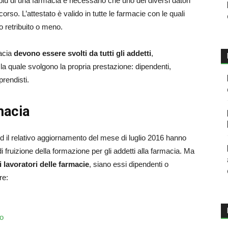
più di una farmacia è necessario che uno dei diversi datori
corso. L’attestato è valido in tutte le farmacie con le quali
o retribuito o meno.
macia
devono essere svolti da tutti gli addetti
,
la quale svolgono la propria prestazione: dipendenti,
prendisti.
macia
 il relativo aggiornamento del mese di luglio 2016 hanno
di fruizione della formazione per gli addetti alla farmacia. Ma
i lavoratori delle farmacie
, siano essi dipendenti o
re:
to