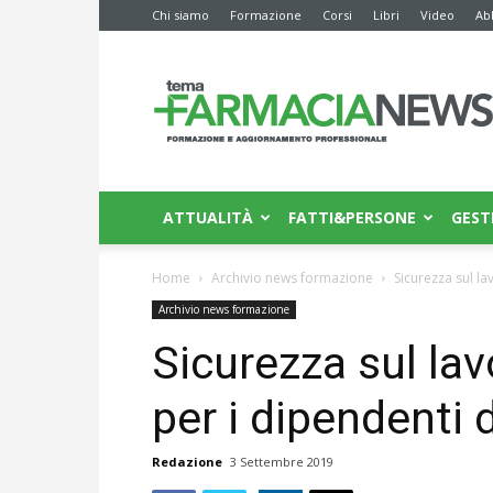
Chi siamo
Formazione
Corsi
Libri
Video
Ab
Farmacia
News
ATTUALITÀ
FATTI&PERSONE
GEST
Home
Archivio news formazione
Sicurezza sul la
Archivio news formazione
Sicurezza sul lav
per i dipendenti 
Redazione
3 Settembre 2019