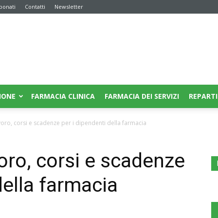
bonati
Contatti
Newsletter
IONE
FARMACIA CLINICA
FARMACIA DEI SERVIZI
REPARTI
voro, corsi e scadenze per i dipendenti della farmacia
oro, corsi e scadenze
della farmacia