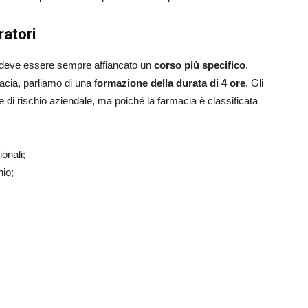
ratori
i deve essere sempre affiancato un
corso più specifico
.
acia, parliamo di una f
ormazione della durata di 4 ore
. Gli
ne di rischio aziendale, ma poiché la farmacia è classificata
ionali;
hio;