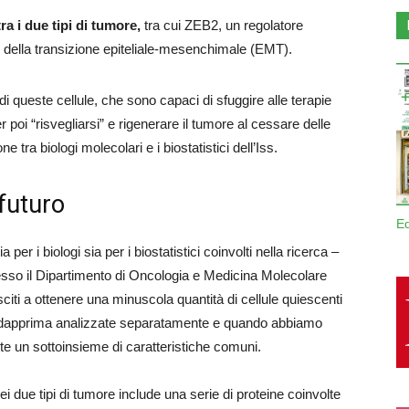
a i due tipi di tumore,
tra cui ZEB2, un regolatore
i e della transizione epiteliale-mesenchimale (EMT).
i queste cellule, che sono capaci di sfuggire alle terapie
r poi “risvegliarsi” e rigenerare il tumore al cessare delle
e tra biologi molecolari e i biostatistici dell’Iss.
 futuro
E
er i biologi sia per i biostatistici coinvolti nella ricerca –
esso il Dipartimento di Oncologia e Medicina Molecolare
sciti a ottenere una minuscola quantità di cellule quiescenti
o dapprima analizzate separatamente e quando abbiamo
ste un sottoinsieme di caratteristiche comuni.
dei due tipi di tumore include una serie di proteine coinvolte