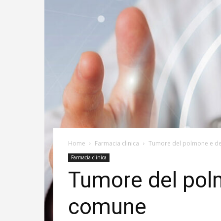
Home
Farmacia clinica
Tumore del polmone e del
Farmacia clinica
Tumore del polm
comune