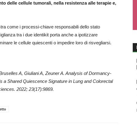
o delle cellule tumorali, nella resistenza alle terapie e,
ra come i processi-chiave responsabili dello stato
glianza tra i due identikit porta anche a ipotizzare
minare le cellule quiescenti o impedire loro di risvegliarsi.
ruselles A, Giuliani A, Zeuner A. Analysis of Dormancy-
s a Shared Quiescence Signature in Lung and Colorectal
ciences. 2022; 23(17):9869.
etto