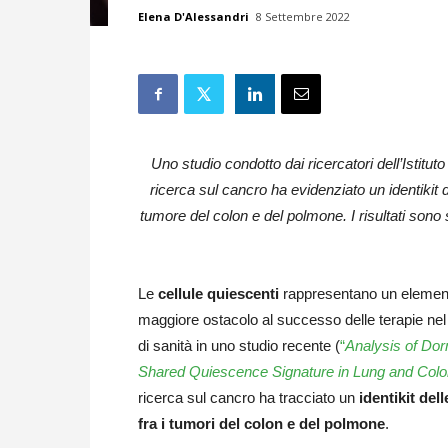
Elena D'Alessandri
8 Settembre 2022
Uno studio condotto dai ricercatori dell’Istitu
ricerca sul cancro ha evidenziato un identikit de
tumore del colon e del polmone. I risultati sono s
Le
cellule quiescenti
rappresentano un elemento
maggiore ostacolo al successo delle terapie nel l
di sanità in uno studio recente (
“
Analysis of Do
Shared Quiescence Signature in Lung and Colo
ricerca sul cancro ha tracciato un
identikit dell
fra i tumori del colon e del polmone
.