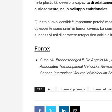
nella plasticità, ovvero la
capacità di adattament
curiosamente, nello sviluppo embrionale
».
Questo nuovo identikit è importante perché most
quiescente siano simili in tumori diversi. La somi
successivi usi di carattere terapeutico volti a eli
Fonte:
Cuccu A, Francescangeli F, De Angelis ML, B
Associated Transcriptional Networks Reveal
Cancer. International Journal of Molecular S
TAG
Airc
tumore al polmone
tumore colon-r