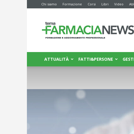
Chi siamo
Formazione
Corsi
Libri
Video
Ab
Farmacia
News
ATTUALITÀ
FATTI&PERSONE
GEST