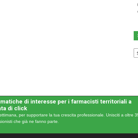
Sc
u
ca
matiche di interesse per i farmacisti territoriali a
ta di click
ettimana, per supportare la tua crescita professionale. Unisciti a oltre 
sionisti che già ne fanno parte.