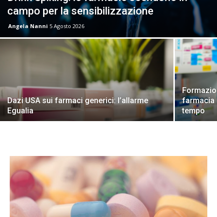
campo per la sensibilizzazione
Angela Nanni
5 Agosto 2026
Formazion
Dazi USA sui farmaci generici: l’allarme
farmacia 
Egualia
tempo