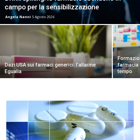
campo per la sensibilizzazione
Angela Nanni
5 Agosto 2026
Formazion
Dazi USA sui farmaci generici: l’allarme
farmacia 
Egualia
tempo